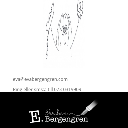
eva@evabergengren.com
Ring eller sms:a till 073-0319909