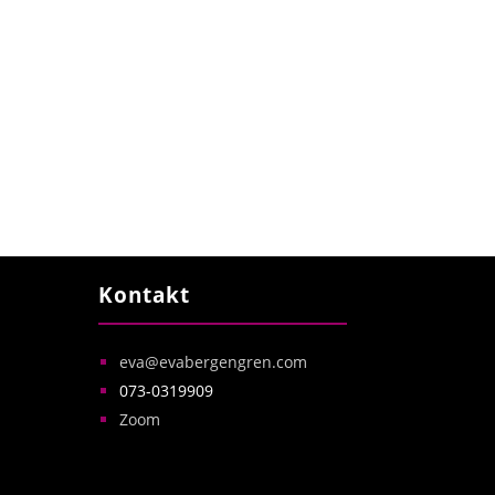
Kontakt
eva@evabergengren.com
073-0319909
Zoom