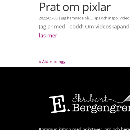
Prat om pixlar
2022-05-03
|
Jag hamnade på...
,
Tips och inspo
,
Video
Jag är med i podd! Om videoskapande 
läs mer
« Äldre inlägg
Kommunikation med bokstäver, ord och berät